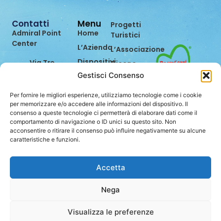
Contatti
Menu
Progetti
Admiral Point
Home
Turistici
Center
L’Azienda
L’Associazione
Dispositivi
Via Tre
Dicono
Settembre,
di Noi
Gestisci Consenso
Prevenzione
99
Eventi
Bilancio di
47891
Per fornire le migliori esperienze, utilizziamo tecnologie come i cookie
Sostenibilità
Contatti
Dogana
per memorizzare e/o accedere alle informazioni del dispositivo. Il
consenso a queste tecnologie ci permetterà di elaborare dati come il
(RSM)
Lavora
comportamento di navigazione o ID unici su questo sito. Non
con Noi
0549.962849
acconsentire o ritirare il consenso può influire negativamente su alcune
caratteristiche e funzioni.
info@stei.sm
Accetta
Nega
Privacy Policy
Cookie Policy
Visualizza le preferenze
Website powered by
Studio99