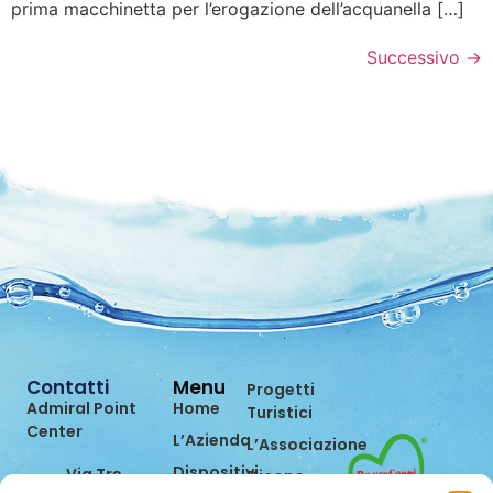
prima macchinetta per l’erogazione dell’acquanella […]
Successivo
→
Contatti
Menu
Progetti
Admiral Point
Home
Turistici
Center
L’Azienda
L’Associazione
Dispositivi
Via Tre
Dicono