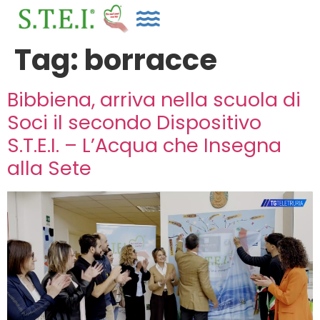
Tag:
borracce
Bibbiena, arriva nella scuola di
Soci il secondo Dispositivo
S.T.E.I. – L’Acqua che Insegna
alla Sete