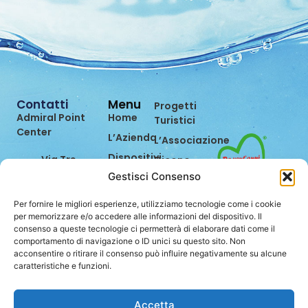
Contatti
Menu
Progetti
Admiral Point
Home
Turistici
Center
L’Azienda
L’Associazione
Dispositivi
Via Tre
Dicono
Settembre,
di Noi
Gestisci Consenso
Prevenzione
99
Eventi
Bilancio di
47891
Per fornire le migliori esperienze, utilizziamo tecnologie come i cookie
Sostenibilità
Contatti
Dogana
per memorizzare e/o accedere alle informazioni del dispositivo. Il
consenso a queste tecnologie ci permetterà di elaborare dati come il
(RSM)
Lavora
comportamento di navigazione o ID unici su questo sito. Non
con Noi
0549.962849
acconsentire o ritirare il consenso può influire negativamente su alcune
caratteristiche e funzioni.
info@stei.sm
Accetta