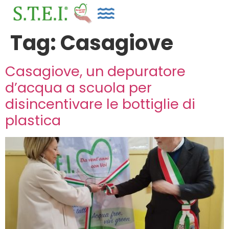
Tag:
Casagiove
Casagiove, un depuratore
d’acqua a scuola per
disincentivare le bottiglie di
plastica