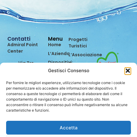
Contatti
Menu
Progetti
Admiral Point
Home
Turistici
Center
L’Azienda
L’Associazione
Dispositivi
Via Tre
Dicono
Settembre,
di Noi
Gestisci Consenso
Prevenzione
99
Eventi
Bilancio di
47891
Per fornire le migliori esperienze, utilizziamo tecnologie come i cookie
Sostenibilità
Contatti
Dogana
per memorizzare e/o accedere alle informazioni del dispositivo. Il
consenso a queste tecnologie ci permetterà di elaborare dati come il
(RSM)
Lavora
comportamento di navigazione o ID unici su questo sito. Non
con Noi
0549.962849
acconsentire o ritirare il consenso può influire negativamente su alcune
caratteristiche e funzioni.
info@stei.sm
Accetta