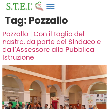
Tag:
Pozzallo
Pozzallo | Con il taglio del
nastro, da parte del Sindaco e
dall’Assessore alla Pubblica
Istruzione