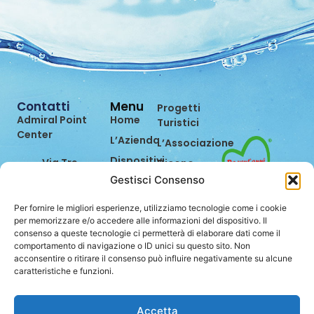
Contatti
Menu
Progetti
Admiral Point
Home
Turistici
Center
L’Azienda
L’Associazione
Dispositivi
Via Tre
Dicono
Settembre,
di Noi
Gestisci Consenso
Prevenzione
99
Eventi
Bilancio di
47891
Per fornire le migliori esperienze, utilizziamo tecnologie come i cookie
Sostenibilità
Contatti
Dogana
per memorizzare e/o accedere alle informazioni del dispositivo. Il
consenso a queste tecnologie ci permetterà di elaborare dati come il
(RSM)
Lavora
comportamento di navigazione o ID unici su questo sito. Non
con Noi
0549.962849
acconsentire o ritirare il consenso può influire negativamente su alcune
caratteristiche e funzioni.
info@stei.sm
Accetta