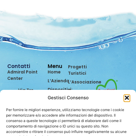
Contatti
Menu
Progetti
Admiral Point
Home
Turistici
Center
L’Azienda
L’Associazione
Dispositivi
Via Tre
Dicono
Settembre,
di Noi
Gestisci Consenso
Prevenzione
99
Eventi
Bilancio di
47891
Per fornire le migliori esperienze, utilizziamo tecnologie come i cookie
Sostenibilità
Contatti
Dogana
per memorizzare e/o accedere alle informazioni del dispositivo. Il
consenso a queste tecnologie ci permetterà di elaborare dati come il
(RSM)
Lavora
comportamento di navigazione o ID unici su questo sito. Non
con Noi
0549.962849
acconsentire o ritirare il consenso può influire negativamente su alcune