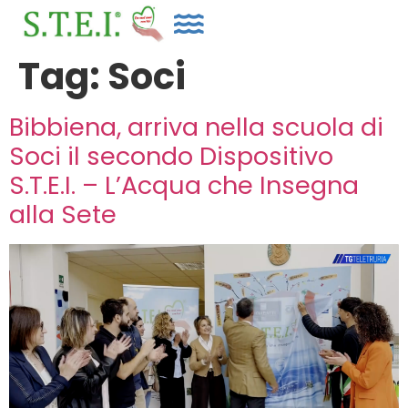
Tag:
Soci
Bibbiena, arriva nella scuola di
Soci il secondo Dispositivo
S.T.E.I. – L’Acqua che Insegna
alla Sete