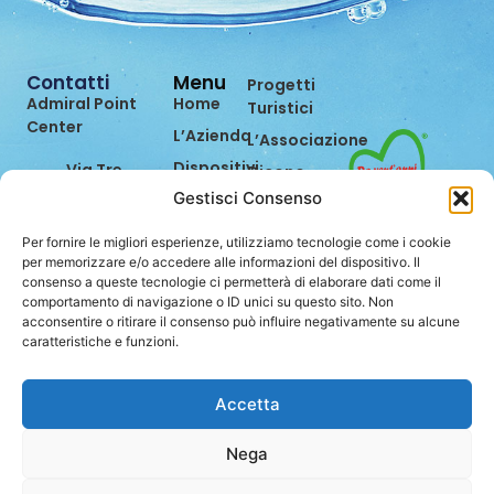
Contatti
Menu
Progetti
Admiral Point
Home
Turistici
Center
L’Azienda
L’Associazione
Dispositivi
Via Tre
Dicono
Settembre,
di Noi
Gestisci Consenso
Prevenzione
99
Eventi
Bilancio di
47891
Per fornire le migliori esperienze, utilizziamo tecnologie come i cookie
Sostenibilità
Contatti
Dogana
per memorizzare e/o accedere alle informazioni del dispositivo. Il
consenso a queste tecnologie ci permetterà di elaborare dati come il
(RSM)
Lavora
comportamento di navigazione o ID unici su questo sito. Non
con Noi
0549.962849
acconsentire o ritirare il consenso può influire negativamente su alcune
caratteristiche e funzioni.
info@stei.sm
Accetta
Nega
Privacy Policy
Cookie Policy